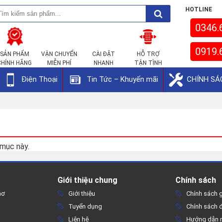
HOTLINE
0346.
0919.
SẢN PHẨM
VẬN CHUYỂN
CÀI ĐẶT
HỖ TRỢ
CHÍNH HÃNG
MIỄN PHÍ
NHANH
TẬN TÌNH
Điện Thoại
Tin Tức – Khuyến mãi
CHÍNH SÁ
 mục này.
Giới thiệu chung
Chính sách
hơ
Giới thiệu
Chính sách 
Tuyển dụng
Chính sách đ
Liên hệ
Hướng dẫn 