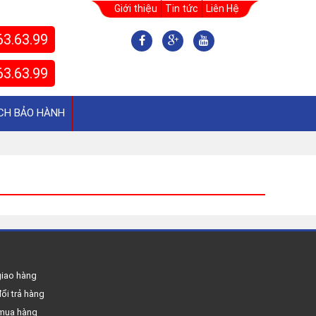
Giới thiệu
Tin tức
Liên Hệ
63.63.99
63.63.99
CH BẢO HÀNH
giao hàng
ổi trả hàng
mua hàng