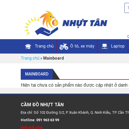
Ô tô, xe máy
Trang chủ
Laptop
Trang chủ
»
Mainboard
MAINBOARD
Hiện tại chưa có sản phẩm nào được cập nhật ở danh
CẦM ĐỒ NHỰT TÂN
Địa chỉ: Số 102 Đường 3/2, P. Xuân Khánh, Q. Ninh Kiều, TP. Cần T
Hotline: 091 963 63 99
Giờ mở cửa: