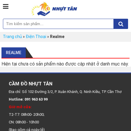
Trang chủ
»
Điện Thoại
»
Realme
REALME
Hiện tại chưa có sản phẩm nào được cập nhật ở danh mục này.
CẦM ĐỒ NHỰT TÂN
Địa chỉ: Số 102 Đường 3/2, P. Xuân Khánh, Q. Ninh Kiều, TP. Cần Thơ
Hotline: 091 963 63 99
Giờ mở cửa:
T2-T7: 08h00- 20h00;
CN: 08h00 - 10h00
(Bao gồm cả ngày lễ)